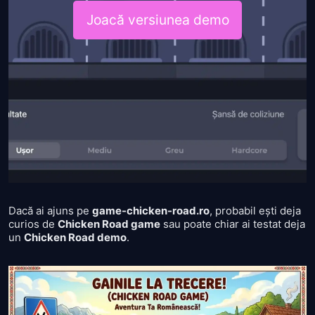
Joacă versiunea demo
Dacă ai ajuns pe
game-chicken-road.ro
, probabil ești deja
curios de
Chicken Road game
sau poate chiar ai testat deja
un
Chicken Road demo
.