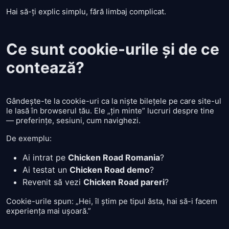
Hai să-ți explic simplu, fără limbaj complicat.
Ce sunt cookie-urile și de ce
contează?
Gândește-te la cookie-uri ca la niște bilețele pe care site-ul
le lasă în browserul tău. Ele „țin minte” lucruri despre tine
— preferințe, sesiuni, cum navighezi.
De exemplu:
Ai intrat pe
Chicken Road Romania
?
Ai testat un
Chicken Road demo
?
Revenit să vezi
Chicken Road pareri
?
Cookie-urile spun: „Hei, îl știm pe tipul ăsta, hai să-i facem
experiența mai ușoară.”