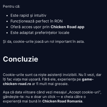
Pentru că:
Este rapid și intuitiv
Funcționează perfect în RON
Oferă acces ușor prin
Chicken Road app
Este adaptat preferințelor locale
Și da, cookie-urile joacă un rol important în asta.
Concluzie
Cookie-urile sunt ca niște asistenți invizibili. Nu îi vezi, dar
îți fac viața mai ușoară. Fără ele, experiența pe
game-
chicken-road.ro
ar fi mult mai greoaie.
Așa că data viitoare când vezi mesajul „Accept cookie-uri”,
gândește-te: nu e doar un click — e cheia către o
experiență mai bună în
Chicken Road Romania
.