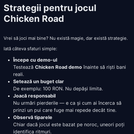
Strategii pentru jocul
Chicken Road
Vrei să joci mai bine? Nu există magie, dar există strategie.
Iată câteva sfaturi simple:
Începe cu demo-ul
Testează
Chicken Road demo
înainte să riști bani
reali.
Setează un buget clar
De exemplu: 100 RON. Nu depăși limita.
Joacă responsabil
Nu urmări pierderile — e ca și cum ai încerca să
prinzi un pui care fuge mai repede decât tine.
Observă tiparele
Chiar dacă jocul este bazat pe noroc, uneori poți
identifica ritmuri.