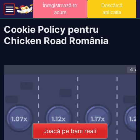
Înregistrează-te
Descărcă
acum
aplicația
Cookie Policy pentru
Chicken Road România
Joacă pe bani reali