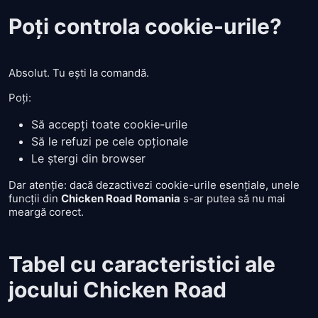
Poți controla cookie-urile?
Absolut. Tu ești la comandă.
Poți:
Să accepți toate cookie-urile
Să le refuzi pe cele opționale
Le ștergi din browser
Dar atenție: dacă dezactivezi cookie-urile esențiale, unele
funcții din
Chicken Road Romania
s-ar putea să nu mai
meargă corect.
Tabel cu caracteristici ale
jocului Chicken Road