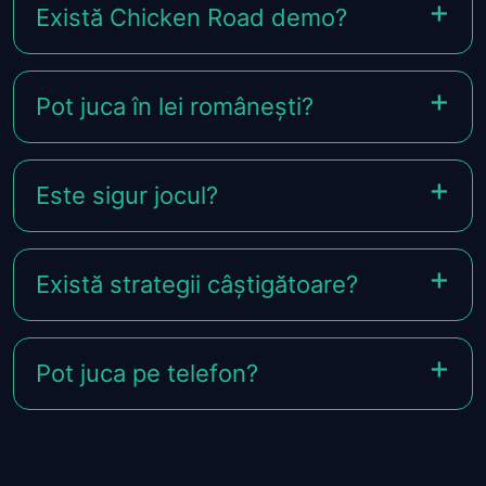
Există Chicken Road demo?
Pot juca în lei românești?
Este sigur jocul?
Există strategii câștigătoare?
Pot juca pe telefon?