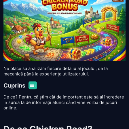
Ne place să analizăm fiecare detaliu al jocului, de la
mecanică până la experiența utilizatorului.
Cuprins
De ce? Pentru că știm cât de important este să ai încredere
în sursa ta de informații atunci când vine vorba de jocuri
online.