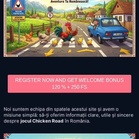
REGISTER NOW AND GET WELCOME BONUS
120 % + 250 FS
Noi suntem echipa din spatele acestui site și avem o
misiune simplă: să-ți oferim informații clare, utile și sincere
despre
jocul Chicken Road
în România.