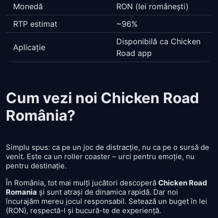
Monedă
RON (lei românești)
RTP estimat
~96%
Disponibilă ca Chicken
Aplicație
Road app
Cum vezi noi Chicken Road
România?
Simplu spus: ca pe un joc de distracție, nu ca pe o sursă de
venit. Este ca un roller coaster – urci pentru emoție, nu
pentru destinație.
În România, tot mai mulți jucători descoperă
Chicken Road
Romania
și sunt atrași de dinamica rapidă. Dar noi
încurajăm mereu jocul responsabil. Setează un buget în lei
(RON), respectă-l și bucură-te de experiență.