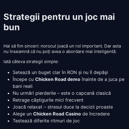
Strategii pentru un joc mai
bun
Hai să fim sinceri: norocul joacă un rol important. Dar asta
nu înseamnă că nu poți avea o abordare mai inteligentă.
Iată câteva strategii simple:
Setează un buget clar în RON și nu îl depăși
Începe cu
Chicken Road demo
înainte de a juca pe
bani reali
Nu urmări pierderile – este o capcană clasică
Retrage câștigurile mici frecvent
Joacă relaxat – stresul duce la decizii proaste
Alege un
Chicken Road Casino
de încredere
Testează diferite ritmuri de joc